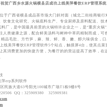
祝贺广西乡水源火锅横县店成功上线美萍餐饮ERP管理系统
位于广西省横县成品茶市场大门斜对面（城北二街桂商银行
、饮食文化研究、火锅底料生产、专业厨师及原料配送、技
锅底料厂，是中国最具前景的火锅特许企业之一，是“重庆火锅
注人类健康之源，配合鲜美汤料与树种中草药精制而成，可
、精品毛肚、方竹笋，麻、辣、鲜、香、嫩、醇六味俱全，口
线美萍餐饮ERP管理软件5个站点，触摸屏4台，使其点菜
让其消费更加的快捷方便，为餐厅的的营运提高了效率，在
。
技
萍erp系列软件
民族大道63号阳光100城市广场T1栋9楼8号
0506 QQ：325909380 325909381
.com
om